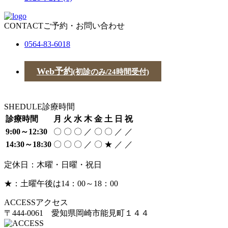
CONTACT
ご予約・お問い合わせ
0564-83-6018
Web予約
(初診のみ/24時間受付)
SHEDULE
診療時間
診療時間
月
火
水
木
金
土
日
祝
9:00～12:30
〇
〇
〇
／
〇
〇
／
／
14:30～18:30
〇
〇
〇
／
〇
★
／
／
定休日：木曜・日曜・祝日
★：土曜午後は14：00～18：00
ACCESS
アクセス
〒444-0061 愛知県岡崎市能見町１４４