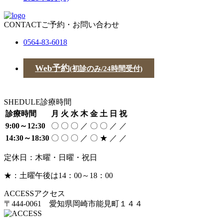
CONTACT
ご予約・お問い合わせ
0564-83-6018
Web予約
(初診のみ/24時間受付)
SHEDULE
診療時間
診療時間
月
火
水
木
金
土
日
祝
9:00～12:30
〇
〇
〇
／
〇
〇
／
／
14:30～18:30
〇
〇
〇
／
〇
★
／
／
定休日：木曜・日曜・祝日
★：土曜午後は14：00～18：00
ACCESS
アクセス
〒444-0061 愛知県岡崎市能見町１４４